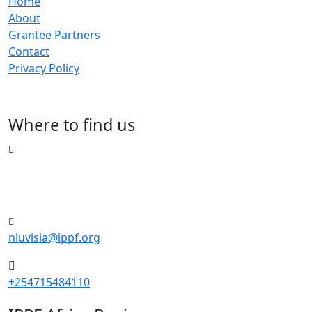
Home
About
Grantee Partners
Contact
Privacy Policy
Where to find us
Riverside Drive, Nairobi, Kenya
Merchant Square, Block C, 5th floor
nluvisia@ippf.org
+254715484110