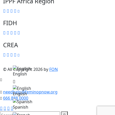
IPPF Africa Region
FIDH
CREA
© All Copyright 2026 by
FON
English
needhelp@feminopnow.org
English
666 888 0000
Spanish
search